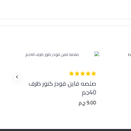
صلصه فاين فودز كنور ظرف
خ
40جم
9.00 ج.م
00