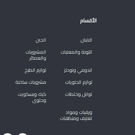
الأقسام
الالبان
الجبن
التونة والمعلبات
المشروبات
والعصائر
اندومي ونودلز
لوازم الطبخ
لوازم الحلويات
مشروبات ساخنة
توابل وخلطات
كيك وبسكويت
وحلوى
ورقيات ومواد
تغليف ومنظفات