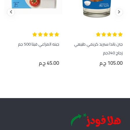
جبن باندا سبريد كريمي طبيعي
جبنه المراعي فيتا 500 جم
زجاج 240جم
105.00 ج.م
45.00 ج.م