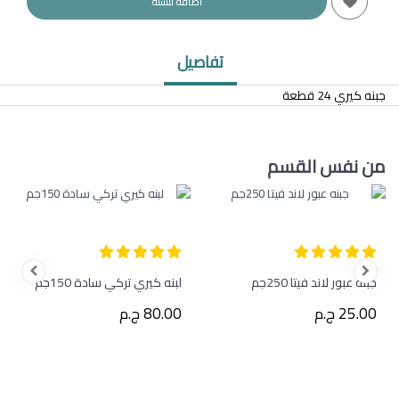
اضافة للسلة
تفاصيل
جبنه كيري 24 قطعة
من نفس القسم
جبنه عبور لاند فيتا 250جم
لبنه كيري تركي سادة 150جم
25.00 ج.م
80.00 ج.م