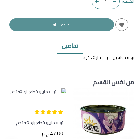
الكمية:
اضافة للسلة
تفاصيل
تونه دولفين شرائح حار 170جم
من نفس القسم
تونه ماريو قطع بارد 140جم
47.00 ج.م