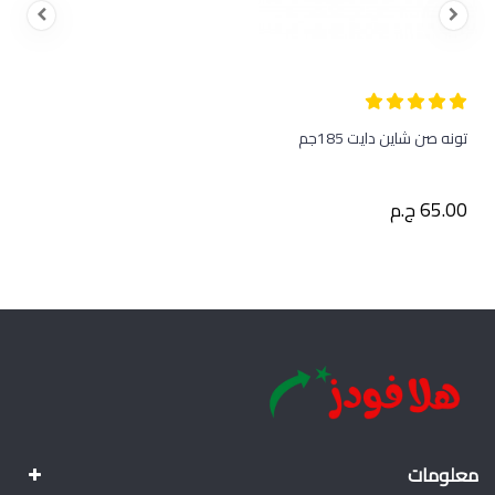
تونه صن شاين دايت 185جم
65.00 ج.م
معلومات