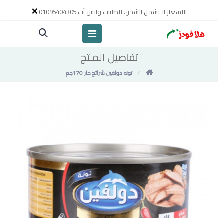
×
الاسعار لا تشمل الشحن. للطلبات واتس آب 01095404305
تفاصيل المنتج
تونه دولفين شرائح حار 170جم