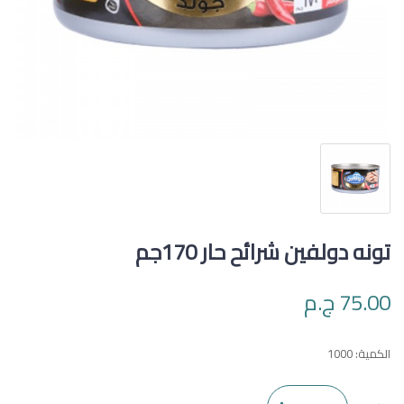
تونه دولفين شرائح حار 170جم
75.00 ج.م
الكمية:
1000