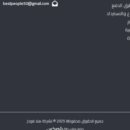
bestpeople50@gmail.com
ق الدفع
 والاسترداد
م
ية
ة
جميع الحقوق محفوظة 2025 © لشركة هلا فودز
شوبكس
صنع بواسطة