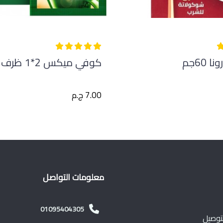
 60جم
كوفي ميكس 2*1 ظرف 12جم
7.00 ج.م
معلومات التواصل
01095404305
توصيل