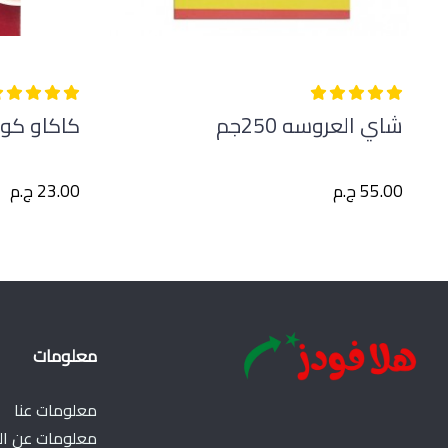
شاي العروسه 250جم
كاكاو كورونا
55.00 ج.م
23.00 ج.م
معلومات
معلومات عنا
معلومات عن ال