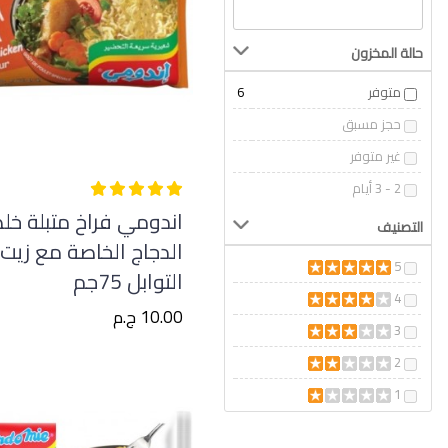
حالة المخزون
متوفر
6
حجز مسبق
غير متوفر
2 - 3 أيام
اندومي فراخ متبلة خل
التصنيف
الدجاج الخاصة مع زيت
5
التوابل 75جم
4
10.00 ج.م
3
2
1