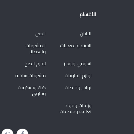
الأقسام
الالبان
الجبن
التونة والمعلبات
المشروبات
والعصائر
اندومي ونودلز
لوازم الطبخ
لوازم الحلويات
مشروبات ساخنة
توابل وخلطات
كيك وبسكويت
وحلوى
ورقيات ومواد
تغليف ومنظفات