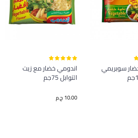
ضار سوبريمي
اندومي خضار مع زيت
التوابل 75جم
10.00 ج.م