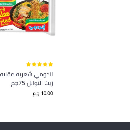
اندومي شعريه مقليه
زيت التوابل 75جم
10.00 ج.م