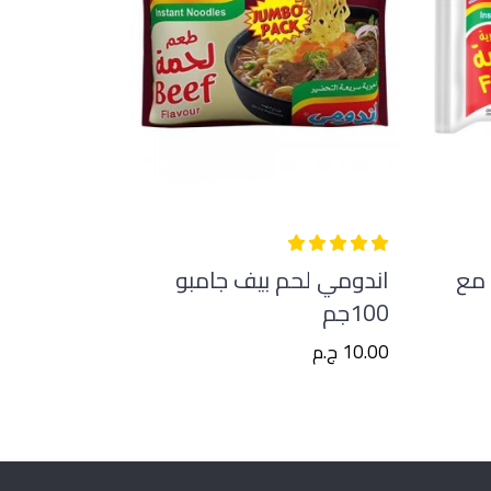
 مع
اندومي لحم بيف جامبو
100جم
10.00 ج.م