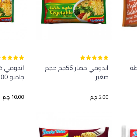
طة
اندومي خضار 56جم حجم
اندومي خ
صغير
جامبو 100جم
5.00 ج.م
10.00 ج.م