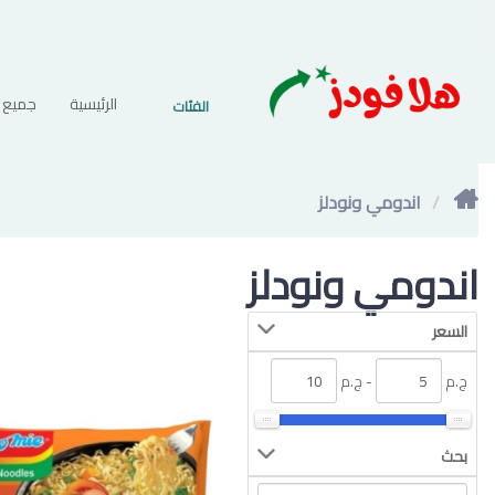
الرئيسية
جميع ا
الفئات
اندومي ونودلز
اندومي ونودلز
السعر
ج.م
- ج.م
بحث