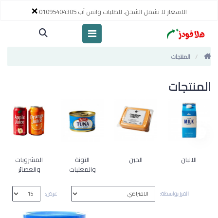
×
الاسعار لا تشمل الشحن. للطلبات واتس آب 01095404305
المنتجات
المنتجات
الالبان
الجبن
التونة
المشروبات
والمعلبات
والعصائر
الفرز بواسطة:
عرض: