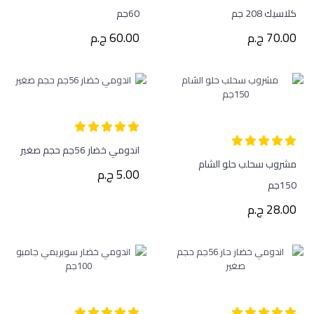
كلاسيك 208 جم
60جم
70.00 ج.م
60.00 ج.م
اندومي خضار 56جم حجم صغير
مشروب سحلب حلو الشام
5.00 ج.م
150جم
28.00 ج.م