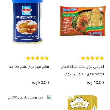
اندومي فراخ متبلة خلطة الدجاج
بيكنج بودر جرينز صفيح 100جم
الخاصة مع زيت التوابل 75جم
10.00 ج.م
50.00 ج.م