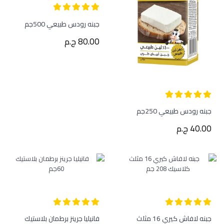
جبنه رودس طبيعي 500جم
80.00 ج.م
جبنه رودس طبيعي 250جم
40.00 ج.م
جبنه لافاش كيري 16 مثلث
فانيليا جرينز برطمان بلاستيك