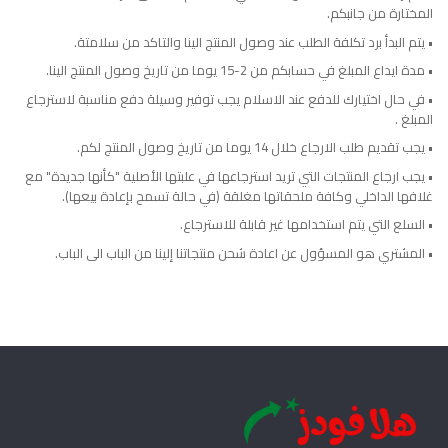
المختارة من جانبكم.
• يتم البدأ برد تكلفة الطلب عند وصول المنتج الينا والتاكد من سلامتة.
• مدة ايداع المبلغ في حسابكم من 2-15 يوما من تاريخ وصول المنتج الينا.
• في حال اختيارك للدفع عند الاسلام يجب توفير وسيلة دفع مناسبة لاسترجاع
المبلغ .
• يجب تقديم طلب الارجاع خلال 14 يوما من تاريخ وصول المنتج لكم.
• يجب ارجاع المنتجات التي تريد استرجاعها في علبتها الأصلية "كأنها جديدة" مع
غلافها الداخلي وكافة ملحقاتها مغلقة (في حالة تسمح بإعادة بيعها).
• السلع التي يتم استخدامها غير قابلة للاسترجاع.
• المشتري هو المسؤول عن اعادة شحن منتجاتنا إلينا من الباب الى الباب.